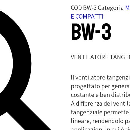
COD
BW-3
Categoria
M
E COMPATTI
BW-3
VENTILATORE TANGEN
Il ventilatore tangen
progettato per generar
costante e ben distrib
A differenza dei ventil
tangenziale permette d
lineare, rendendolo p
applicazioni in cui è 