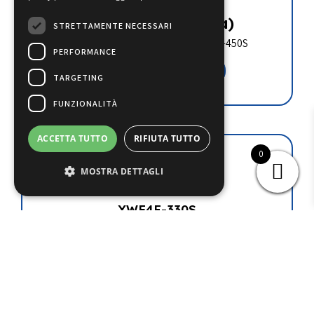
€
61.80
(iva esclusa)
STRETTAMENTE NECESSARI
VENTILATORE WEIGUANG YWF4E-450S
PERFORMANCE
Aggiungi al carrello
TARGETING
FUNZIONALITÀ
ACCETTA TUTTO
RIFIUTA TUTTO
0
MOSTRA DETTAGLI
YWF4E-330S
€
44.00
(iva esclusa)
VENTILATORE WEIGUANG YWF4E-330S
Aggiungi al carrello