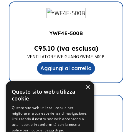
YWF4E-500B
€
95.10
(iva esclusa)
VENTILATORE WEIGUANG YWF4E-500B
Aggiungi al carrello
×
Questo sito web utilizza
cookie
Questo sito web utilizza i cookie per
migliorare la tua esperienza di navigazione.
Utilizzando il nostro sito web acconsenti a
tutti i cookie in conformità con la nostra
YWF4E-450S
policy per i cookie.
Leggi di più