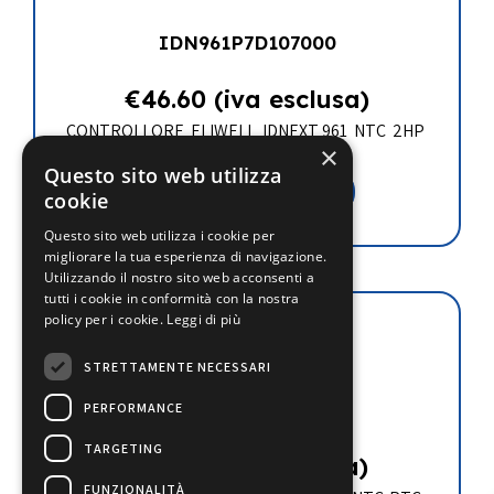
IDN961P7D107000
€
46.60
(iva esclusa)
CONTROLLORE ELIWELL IDNEXT 961 NTC 2HP
230V
×
Questo sito web utilizza
Aggiungi al carrello
cookie
Questo sito web utilizza i cookie per
migliorare la tua esperienza di navigazione.
Utilizzando il nostro sito web acconsenti a
tutti i cookie in conformità con la nostra
policy per i cookie.
Leggi di più
STRETTAMENTE NECESSARI
ICP16D0750000
PERFORMANCE
TARGETING
€
61.20
(iva esclusa)
FUNZIONALITÀ