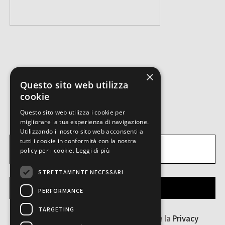
×
Questo sito web utilizza
cookie
ISCRIVITI ALLA NEWSLETTER.
Questo sito web utilizza i cookie per
migliorare la tua esperienza di navigazione.
Utilizzando il nostro sito web acconsenti a
tutti i cookie in conformità con la nostra
policy per i cookie.
Leggi di più
STRETTAMENTE NECESSARI
INVIA
PERFORMANCE
TARGETING
Ho letto e accetto i
Termini & Condizioni
e la
Privacy