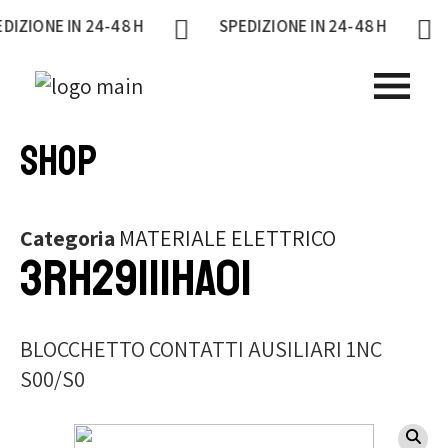
E IN 24-48 H
SPEDIZIONE IN 24-48 H
SPED
Shop
Categoria
MATERIALE ELETTRICO
3RH29111HA01
BLOCCHETTO CONTATTI AUSILIARI 1NC
S00/S0