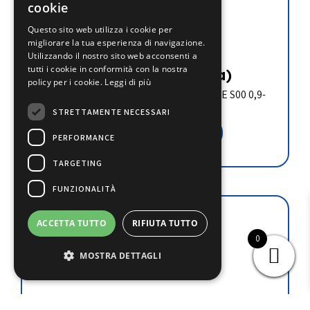
cookie
Questo sito web utilizza i cookie per
3RV20110KA10
migliorare la tua esperienza di navigazione.
Utilizzando il nostro sito web acconsenti a
tutti i cookie in conformità con la nostra
€
44.30
(iva esclusa)
policy per i cookie.
Leggi di più
INTERRUTTORE AUTOMATICO CLASSE S00 0,9-
1,25A
STRETTAMENTE NECESSARI
Aggiungi al carrello
PERFORMANCE
TARGETING
FUNZIONALITÀ
ACCETTA TUTTO
RIFIUTA TUTTO
0
MOSTRA DETTAGLI
3RU21160JB0
€
32.10
(iva esclusa)