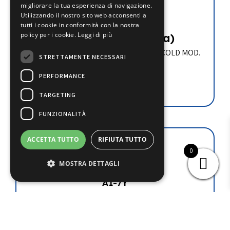
migliorare la tua esperienza di navigazione.
A1.5-8Y
Utilizzando il nostro sito web acconsenti a
tutti i cookie in conformità con la nostra
policy per i cookie.
Leggi di più
€
715.50
(iva esclusa)
COMPRESSORE SEMIERMETICO FRASCOLD MOD.
STRETTAMENTE NECESSARI
A1.5-8Y
PERFORMANCE
Leggi tutto
TARGETING
FUNZIONALITÀ
ACCETTA TUTTO
RIFIUTA TUTTO
0
MOSTRA DETTAGLI
A1-7Y
€
700.80
(iva esclusa)
COMPRESSORE SEMIERMETICO FRASCOLD MOD.