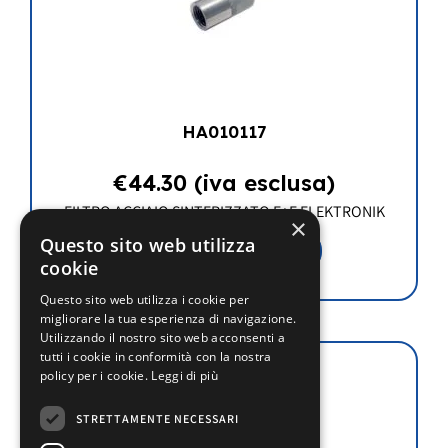
HA010117
€
44.30
(iva esclusa)
FILTRO ACCIAIO SINTERIZZATO E+E ELEKTRONIK
×
Questo sito web utilizza
Aggiungi al carrello
cookie
Questo sito web utilizza i cookie per
migliorare la tua esperienza di navigazione.
Utilizzando il nostro sito web acconsenti a
tutti i cookie in conformità con la nostra
policy per i cookie.
Leggi di più
STRETTAMENTE NECESSARI