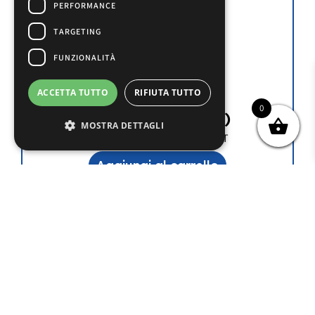
PERFORMANCE
TARGETING
FUNZIONALITÀ
NTC030WF00
ACCETTA TUTTO
RIFIUTA TUTTO
0
€
8.50
(iva esclusa)
MOSTRA DETTAGLI
SONDA CAREL MOD. NTC FAST
Aggiungi al carrello