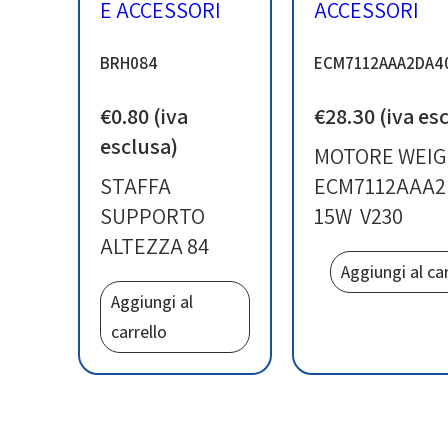
E ACCESSORI
ACCESSORI
BRH084
ECM7112AAA2DA4
€
0.80
(iva
€
28.30
(iva es
esclusa)
MOTORE WEI
STAFFA
ECM7112AAA
SUPPORTO
15W V230
ALTEZZA 84
Aggiungi al car
Aggiungi al
carrello