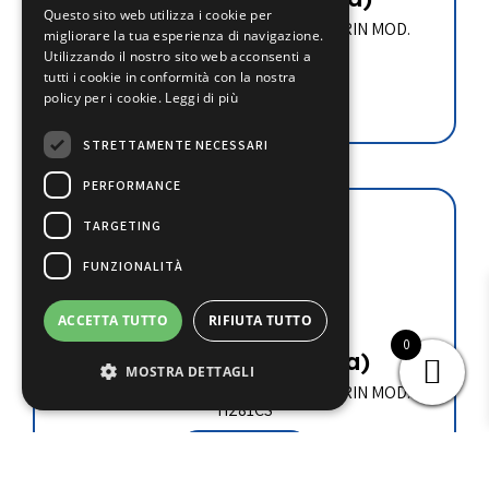
Questo sito web utilizza i cookie per
COMPRESSORE SEMIERMETICO DORIN MOD.
migliorare la tua esperienza di navigazione.
H300CC
Utilizzando il nostro sito web acconsenti a
tutti i cookie in conformità con la nostra
Leggi tutto
policy per i cookie.
Leggi di più
STRETTAMENTE NECESSARI
PERFORMANCE
TARGETING
FUNZIONALITÀ
H281CS
ACCETTA TUTTO
RIFIUTA TUTTO
0
€
831.30
(iva esclusa)
MOSTRA DETTAGLI
COMPRESSORE SEMIERMETICO DORIN MOD.
H281CS
Leggi tutto