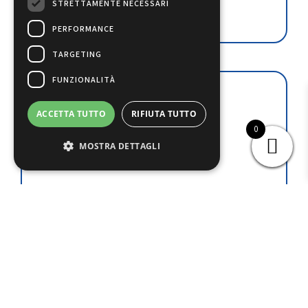
STRETTAMENTE NECESSARI
Leggi tutto
PERFORMANCE
TARGETING
FUNZIONALITÀ
ACCETTA TUTTO
RIFIUTA TUTTO
0
MOSTRA DETTAGLI
H201CS
€
745.30
(iva esclusa)
COMPRESSORE SEMIERMETICO DORIN MOD.
H201CS