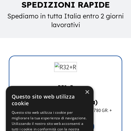
SPEDIZIONI RAPIDE
Spediamo in tutta Italia entro 2 giorni
lavorativi
R32+R
×
Questo sito web utilizza
€
41.70
(iva esclusa)
cookie
REFRIGERANTE R32 IN BOMBOLA DA 780 GR. +
Questo sito web utilizza i cookie per
RUBINETTO
migliorare la tua esperienza di navigazione.
Utilizzando il nostro sito web acconsenti a
Aggiungi al carrello
tutti i cookie in conformità con la nostra