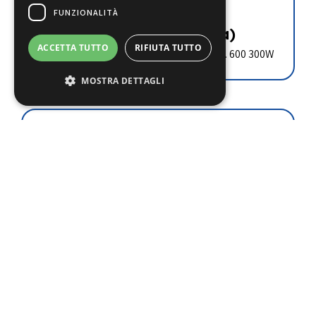
FUNZIONALITÀ
€
18.00
(iva esclusa)
ACCETTA TUTTO
RIFIUTA TUTTO
RESISTENZA SCARICO LUNGHEZZA CM. 600 300W
MOSTRA DETTAGLI
Aggiungi al carrello
CDLB0096
€
12.40
(iva esclusa)
RESISTENZA SCARICO LUNGHEZZA CM. 100 50W