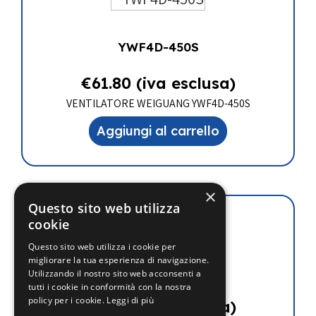
YWF4D-450S
€
61.80
(iva esclusa)
VENTILATORE WEIGUANG YWF4D-450S
Aggiungi al carrello
×
Questo sito web utilizza
cookie
Questo sito web utilizza i cookie per
migliorare la tua esperienza di navigazione.
YWF4E-250S
Utilizzando il nostro sito web acconsenti a
tutti i cookie in conformità con la nostra
policy per i cookie.
Leggi di più
€
34.40
(iva esclusa)