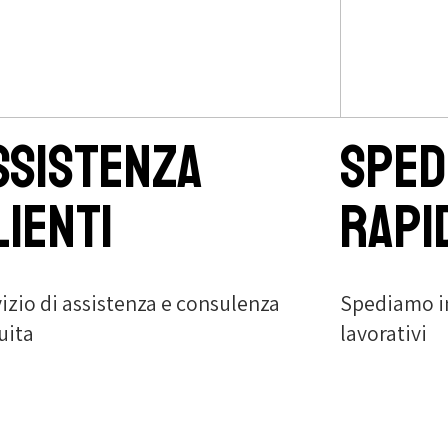
ssistenza
Sped
lienti
rapi
izio di assistenza e consulenza
Spediamo in 
uita
lavorativi