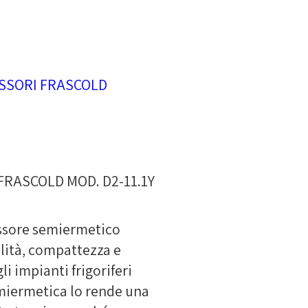
SSORI FRASCOLD
RASCOLD MOD. D2-11.1Y
essore semiermetico
ilità, compattezza e
i impianti frigoriferi
emiermetica lo rende una