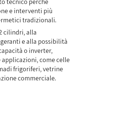
to tecnico perché
e e interventi più
rmetici tradizionali.
 cilindri, alla
eranti e alla possibilità
capacità o inverter,
 applicazioni, come celle
madi frigoriferi, vetrine
erazione commerciale.