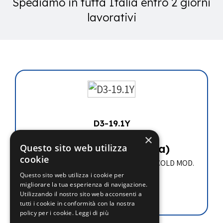
Spediamo in tutta Italia entro 2 giorni
lavorativi
D3-19.1Y
×
Questo sito web utilizza
€
975.90
(iva esclusa)
cookie
COMPRESSORE SEMIERMETICO FRASCOLD MOD.
D3-19.1Y
Questo sito web utilizza i cookie per
migliorare la tua esperienza di navigazione.
Leggi tutto
Utilizzando il nostro sito web acconsenti a
tutti i cookie in conformità con la nostra
policy per i cookie.
Leggi di più