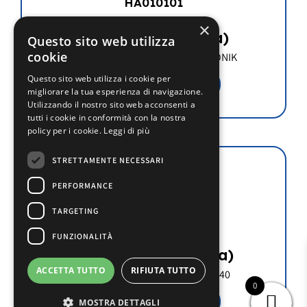
HA010101
×
€
16.50
(iva esclusa)
Questo sito web utilizza
cookie
FILTRO MEMBRANA E+E ELEKTRONIK
Questo sito web utilizza i cookie per
Aggiungi al carrello
migliorare la tua esperienza di navigazione.
Utilizzando il nostro sito web acconsenti a
tutti i cookie in conformità con la nostra
policy per i cookie.
Leggi di più
STRETTAMENTE NECESSARI
PERFORMANCE
TARGETING
SH0NPM100I400
FUNZIONALITÀ
€
298.20
(iva esclusa)
ACCETTA TUTTO
RIFIUTA TUTTO
SONDA ELIWELL MOD. EWHS 3140
0
Aggiungi al carrello
MOSTRA DETTAGLI