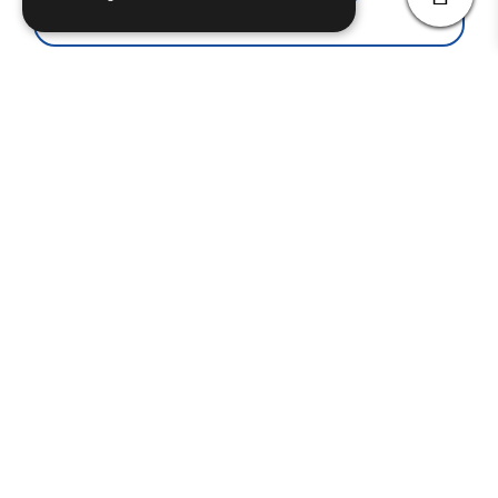
SN7S0A1500
€
6.90
(iva esclusa)
SONDA ELIWELL MOD. PTC
Aggiungi al carrello