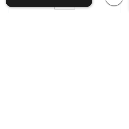
A1-7Y
€
700.80
(iva esclusa)
COMPRESSORE SEMIERMETICO FRASCOLD MOD.
A1-7Y
Leggi tutto
A1-6Y